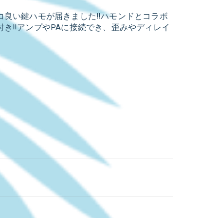
良い鍵ハモが届きました‼️ハモンドとコラボ
き‼️アンプやPAに接続でき、歪みやディレイ