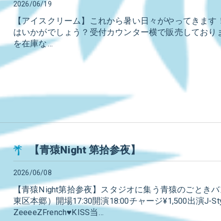
2026/06/19
【アイスクリーム】これから暑い日々がやってきます
はいかがでしょう？受付カウンター横で販売しており
を在庫な…
【青猿Night 第拾参夜】
2026/06/08
【青猿Night第拾参夜】スタジオに集う青猿のごときバン
東区本郷）開場17:30開演18:00チャージ¥1,500出演J-Styl
ZeeeeZFrench♥KISS当…