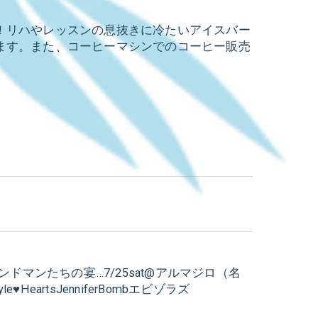
！リハやレッスンの息抜きに冷たいアイスバー
ます。また、コーヒーマシンでのコーヒー販売
ドマンたちの宴…7/25sat@アルマジロ（名
e♥HeartsJenniferBombエビゾラズ