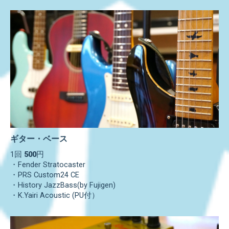
ギター・ベース
1回
500
円
・Fender Stratocaster
・PRS Custom24 CE
・History JazzBass(by Fujigen)
・K.Yairi Acoustic (PU付）